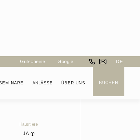
Gutscheine
Google
DE
BUCHEN
SEMINARE
ANLÄSSE
ÜBER UNS
Preis
AB CHF
440
Haustiere
JA