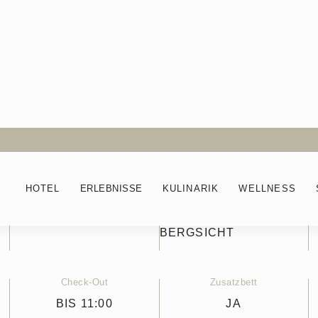
 Room
HOTEL
ERLEBNISSE
KULINARIK
WELLNESS
Balkon
Aussicht
NEIN
IM STAMMHAUS MIT
BERGSICHT
Check-Out
Zusatzbett
BIS 11:00
JA