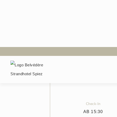
Zurück zur Zimmerübersicht
Boutique Family
Grösse
45
M²
Check-In
AB 15:30