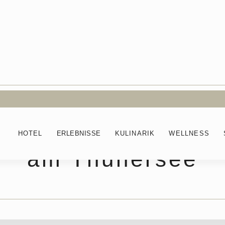
nsel im Alltag seit
HOTEL
ERLEBNISSE
KULINARIK
WELLNESS
am Thunersee