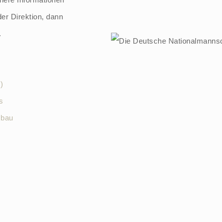
er Direktion, dann
.
)
s
mbau