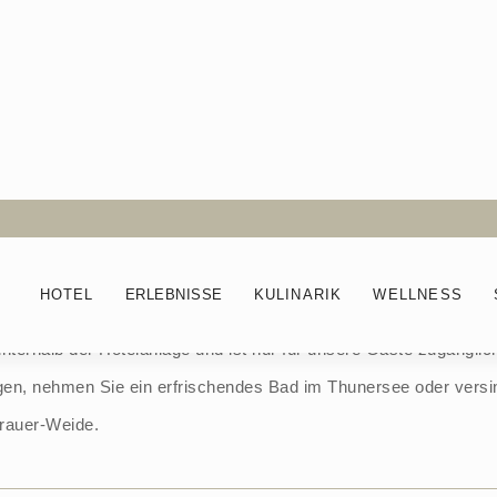
randbad am Thuner
HOTEL
ERLEBNISSE
KULINARIK
WELLNESS
unterhalb der Hotelanlage und ist nur für unsere Gäste zugängl
n, nehmen Sie ein erfrischendes Bad im Thunersee oder versin
Trauer-Weide.