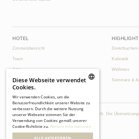
HOTEL
HIGHLIGHT
Zimmerübersicht
Direktbuchervo
Team
Kulinarik
Jobs
Wellness
Diese Webseite verwendet
Kontakt & Anreise
Seminare & A
Cookies.
FAQ
GERMAN
Wir verwenden Cookies, um die
Benutzerfreundlichkeit unserer Website zu
verbessern. Durch die weitere Nutzung
GERMAN
Die Orginalsprache dieser Website ist Deutsch. Die Übersetzunge
unserer Webseite stimmen Sie der
Verwendung von Cookies gemäß unserer
©2021 Belvédère Strandhotel
FRENCH
Cookie-Richtlinie zu.
Weitere Informationen
ALLE AKZEPTIEREN