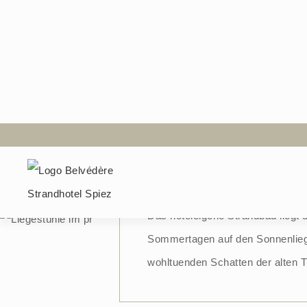
Wellness am Thunersee
Hoteleigenes St
Das hoteleigene Strandbad liegt 
Sommertagen auf den Sonnenliege
wohltuenden Schatten der alten 