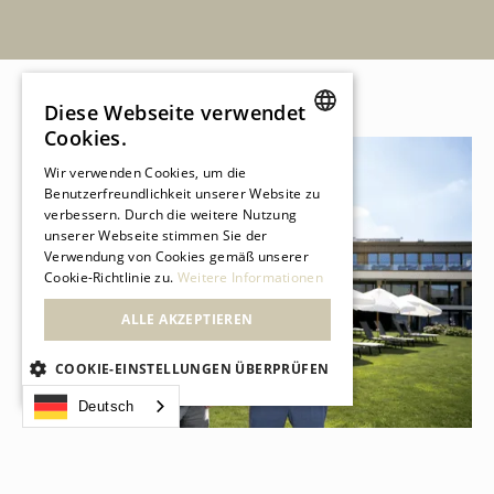
Diese Webseite verwendet
Cookies.
GERMAN
Wir verwenden Cookies, um die
Benutzerfreundlichkeit unserer Website zu
GERMAN
verbessern. Durch die weitere Nutzung
unserer Webseite stimmen Sie der
FRENCH
Verwendung von Cookies gemäß unserer
Cookie-Richtlinie zu.
Weitere Informationen
ALLE AKZEPTIEREN
COOKIE-EINSTELLUNGEN ÜBERPRÜFEN
Deutsch
UNBEDINGT ERFORDERLICH
PERFORMANCE
IHRE GASTGEBER
TARGETING