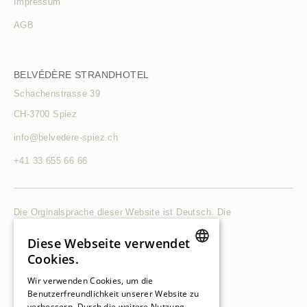
Impressum
AGB
BELVÉDÈRE STRANDHOTEL
Schachenstrasse 39
CH-3700 Spiez
info@belvedere-spiez.ch
+41 33 655 66 66
Die Orginalsprache dieser Website ist Deutsch. Die
Übersetzungen sind nicht verbindlich.
Diese Webseite verwendet
©2021 Belvédère Strandhotel
Cookies.
GERMAN
Wir verwenden Cookies, um die
Benutzerfreundlichkeit unserer Website zu
GERMAN
verbessern. Durch die weitere Nutzung